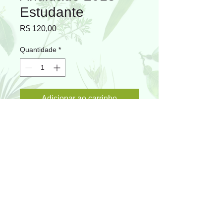
Estudante
Preço
R$ 120,00
Quantidade
*
Adicionar ao carrinho
© 2016 por SBFPO. Orgulhosamente criado
com
Wix.com